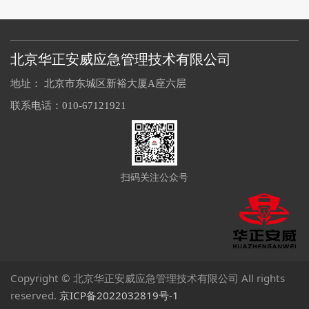
北京华正安威应急管理技术有限公司
地址： 北京市东城区新裕大厦A座六层
联系电话：010-67121921
扫码关注公众号
Copyright © 北京华正安威应急管理技术有限公司 All rights
reserved.
京ICP备2022032819号-1