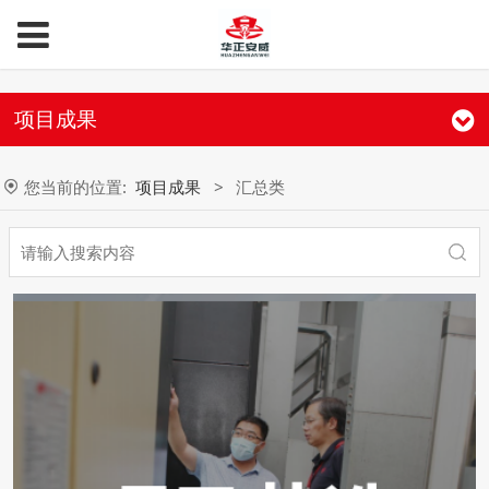
项目成果
您当前的位置:
项目成果
>
汇总类